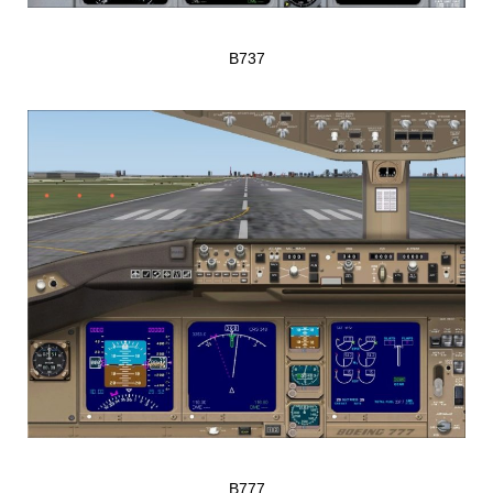
B737
B777