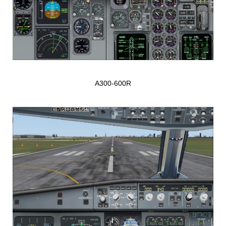
A300-600R