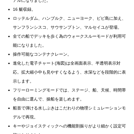
アルになりました。
16 艇収録。
ロッテルダム、ハンブルク、ニューヨーク、ピピ島に加え、
サンフランシスコ、サウサンプトン、マルセイユが登場。
全ての船でデッキを歩く為のウォークスルーモードが利用可
能になりました。
操作可能なコンテナクレーン。
進化した電子チャート(海図)は全画面表示、半透明表示対
応。拡大縮小中も見やすくなるよう、水深などを段階的に表
示します。
フリーローミングモードでは、ステージ、船、天候、時間帯
を自由に選んで、操船を楽しめます。
船首で弾ける水しぶきはこだわりの物理シミュレーションモ
デルで再現。
キーやジョイスティックへの機能割振りがより細かく設定可