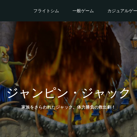
フライトシム
一般ゲーム
カジュアルゲ
ジャンピン・ジャック
家族をさらわれたジャック。体力勝負の救出劇！