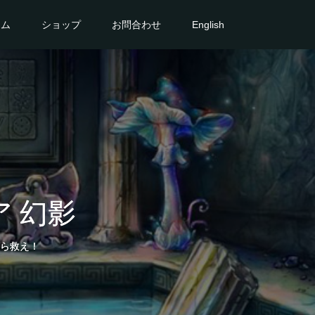
ーム
ショップ
お問合わせ
English
 幻影
ら救え！