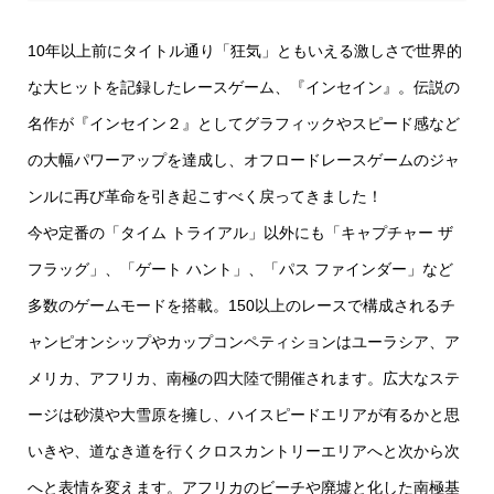
10年以上前にタイトル通り「狂気」ともいえる激しさで世界的
な大ヒットを記録したレースゲーム、『インセイン』。伝説の
名作が『インセイン２』としてグラフィックやスピード感など
の大幅パワーアップを達成し、オフロードレースゲームのジャ
ンルに再び革命を引き起こすべく戻ってきました！
今や定番の「タイム トライアル」以外にも「キャプチャー ザ
フラッグ」、「ゲート ハント」、「パス ファインダー」など
多数のゲームモードを搭載。150以上のレースで構成されるチ
ャンピオンシップやカップコンペティションはユーラシア、ア
メリカ、アフリカ、南極の四大陸で開催されます。広大なステ
ージは砂漠や大雪原を擁し、ハイスピードエリアが有るかと思
いきや、道なき道を行くクロスカントリーエリアへと次から次
へと表情を変えます。アフリカのビーチや廃墟と化した南極基