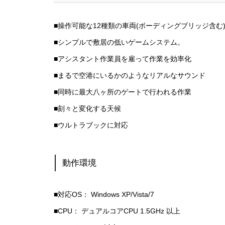
■操作可能な12種類の車両(ボーディングブリッジ含む
■シンプルで敷居の低いゲームシステム。
■アシスタント作業員を雇って作業を効率化
■まるで空港にいるかのようなリアルなサウンド
■同時に最大八ヶ所のゲートで行われる作業
■刻々と変化する天候
■ウルトラブックに対応
動作環境
■対応OS： Windows XP/Vista/7
■CPU： デュアルコアCPU 1.5GHz 以上