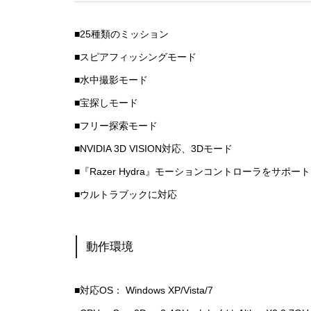
■25種類のミッション
■スピアフィッシングモード
■水中撮影モード
■宝探しモード
■フリー探索モード
■NVIDIA 3D VISION対応、3Dモード
■『Razer Hydra』モーションコントローラをサポート
■ウルトラブックに対応
動作環境
■対応OS： Windows XP/Vista/7